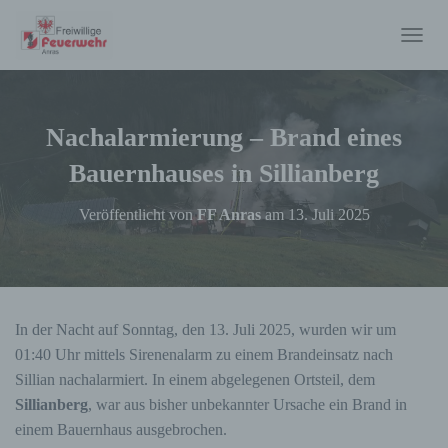
N
A
V
I
G
Nachalarmierung – Brand eines
A
T
Bauernhauses in Sillianberg
I
O
Veröffentlicht von
FF Anras
am
13. Juli 2025
N
U
M
S
C
H
In der Nacht auf Sonntag, den 13. Juli 2025, wurden wir um
A
01:40 Uhr mittels Sirenenalarm zu einem Brandeinsatz nach
L
T
Sillian nachalarmiert. In einem abgelegenen Ortsteil, dem
E
Sillianberg
, war aus bisher unbekannter Ursache ein Brand in
N
einem Bauernhaus ausgebrochen.