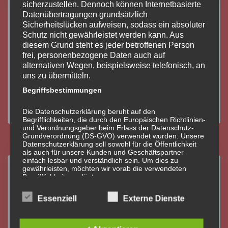
sicherzustellen. Dennoch können Internetbasierte
Datenübertragungen grundsätzlich
EINSÄTZE
Sicherheitslücken aufweisen, sodass ein absoluter
Nächtlicher Brandeinsatz in Abfaltern
Schutz nicht gewährleistet werden kann. Aus
diesem Grund steht es jeder betroffenen Person
Am 23.02.2026 um 22:35 Uhr wurden wir zu einem Brand
frei, personenbezogene Daten auch auf
beim Bauernhof Troger in Abfaltern alarmiert. Es handelte
alternativen Wegen, beispielsweise telefonisch, an
sich um einen Einsatz in einer Nachbargemeinde, zu dem
uns zu übermitteln.
wir mit allen Fahrzeugen ausrückten. Beim Eintreffen
Begriffsbestimmungen
standen ein Holzstapel sowie mehrere Bäume in Vollbrand. Wir
Weiterlesen
Die Datenschutzerklärung beruht auf den
Begrifflichkeiten, die durch den Europäischen Richtlinien-
und Verordnungsgeber beim Erlass der Datenschutz-
Grundverordnung (DS-GVO) verwendet wurden. Unsere
Datenschutzerklärung soll sowohl für die Öffentlichkeit
als auch für unsere Kunden und Geschäftspartner
einfach lesbar und verständlich sein. Um dies zu
gewährleisten, möchten wir vorab die verwendeten
Begrifflichkeiten erläutern.
Wir verwenden in dieser Datenschutzerklärung
Essenziell
Externe Dienste
unter anderem die folgenden Begriffe: