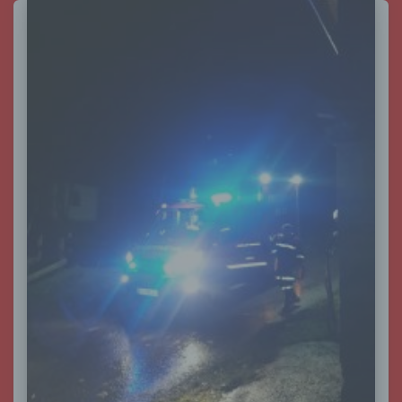
c) Verarbeitung
Verarbeitung ist jeder mit oder ohne Hilfe
automatisierter Verfahren ausgeführte Vorgang
oder jede solche Vorgangsreihe im
Zusammenhang mit personenbezogenen Daten
wie das Erheben, das Erfassen, die Organisation,
das Ordnen, die Speicherung, die Anpassung oder
Veränderung, das Auslesen, das Abfragen, die
Verwendung, die Offenlegung durch Übermittlung,
Verbreitung oder eine andere Form der
Bereitstellung, den Abgleich oder die Verknüpfung,
die Einschränkung, das Löschen oder die
Vernichtung.
d) Einschränkung der Verarbeitung
Einschränkung der Verarbeitung ist die
Markierung gespeicherter personenbezogener
Daten mit dem Ziel, ihre künftige Verarbeitung
einzuschränken.